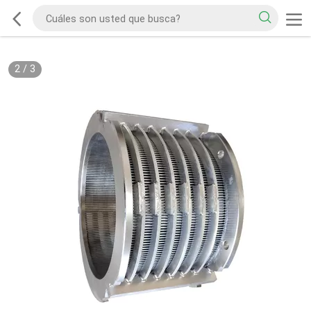
2
/
3