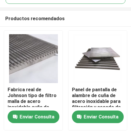
Productos recomendados
Fabrica real de
Panel de pantalla de
Hogar
Johnson tipo de filtro
alambre de cuña de
malla de acero
acero inoxidable para
inoxidable cuña de
filtración y secado de
Productos
alambre de pantalla
granos
Enviar Consulta
Enviar Consulta
Vídeos