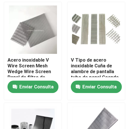
Sobre nosotros
Viaje de la fábrica
Control de calidad
Acero inoxidable V
V Tipo de acero
Wire Screen Mesh
inoxidable Cuña de
Éntrenos en contacto con
Wedge Wire Screen
alambre de pantalla
Panel de filtro de
tubo de panel Coanda
acero inoxidable
pantallas filtros de
Enviar Consulta
Enviar Consulta
alambre de cuña para
Pida una cita
la ingesta de agua
Filtración industrial del agua
filtro industrial de HEPA