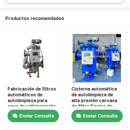
Productos recomendados
Fabricación de filtros
Cisterna automática
Hogar
automáticos de
de autolimpieza de
autolimpieza para
alta presión carcasa
agua de refrigeración
de filtro Equipo de
Productos
y líquidos de proceso
filtración industrial
Enviar Consulta
Enviar Consulta
Vídeos